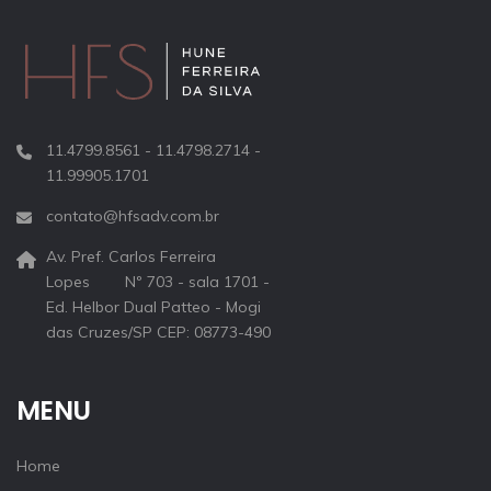
11.4799.8561 - 11.4798.2714 -
11.99905.1701
contato@hfsadv.com.br
Av. Pref. Carlos Ferreira
Lopes Nº 703 - sala 1701 -
Ed. Helbor Dual Patteo - Mogi
das Cruzes/SP CEP: 08773-490
MENU
Home