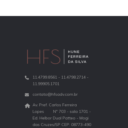
11.4799.8561 - 11.4798.2714 -
11.99905.1701
contato@hfsadv.com.br
Av. Pref. Carlos Ferreira
Lopes Nº 703 - sala 1701 -
Ed. Helbor Dual Patteo - Mogi
das Cruzes/SP CEP: 08773-490