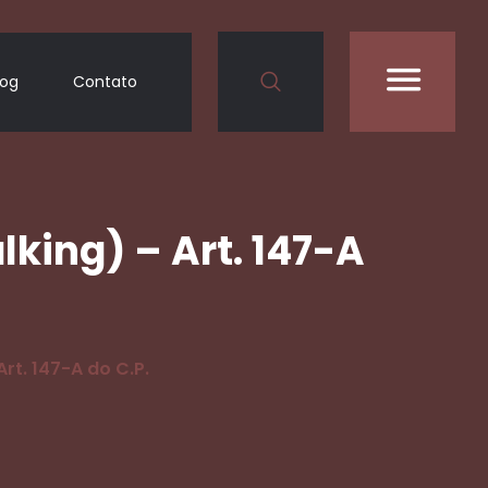
log
Contato
lking) – Art. 147-A
rt. 147-A do C.P.