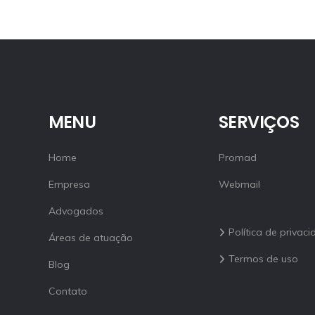
MENU
SERVIÇOS
Home
Promad
Empresa
Webmail
Advogados
Política de privac
Áreas de atuação
Termos de uso
Blog
Contato