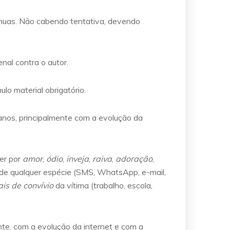
tínuas. Não cabendo tentativa, devendo
enal contra o autor.
o material obrigatório.
anos, principalmente com a evolução da
ser por
amor
,
ódio
,
inveja
,
raiva
,
adoração
,
de qualquer espécie (SMS, WhatsApp, e-mail,
ais
de
convívio
da vítima (trabalho, escola,
nte, com a evolução da internet e com a