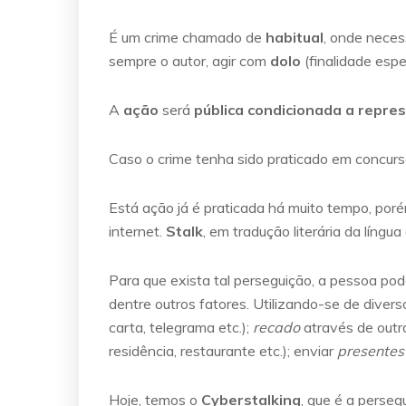
É um crime chamado de
habitual
, onde nece
sempre o autor, agir com
dolo
(finalidade espec
A
ação
será
pública condicionada a repre
Caso o crime tenha sido praticado em concurs
Está ação já é praticada há muito tempo, por
internet.
Stalk
, em tradução literária da língua
Para que exista tal perseguição, a pessoa po
dentre outros fatores. Utilizando-se de diver
carta, telegrama etc.);
recado
através de outr
residência, restaurante etc.); enviar
presentes
Hoje, temos o
Cyberstalking
, que é a perse