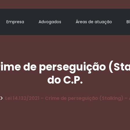
Empresa
Advogados
Áreas de atuação
B
Crime de perseguição (Sta
do C.P.
Lei 14.132/2021 – Crime de perseguição (Stalking) – A