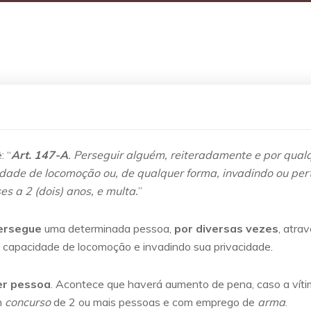
: “
Art. 147-A
. Perseguir alguém, reiteradamente e por qual
idade de locomoção ou, de qualquer forma, invadindo ou per
es a 2 (dois) anos, e multa.
”
ersegue
uma determinada pessoa,
por diversas vezes
, atra
o a capacidade de locomoção e invadindo sua privacidade.
er pessoa
. Acontece que haverá aumento de pena, caso a vít
m
concurso
de 2 ou mais pessoas e com emprego de
arma
.