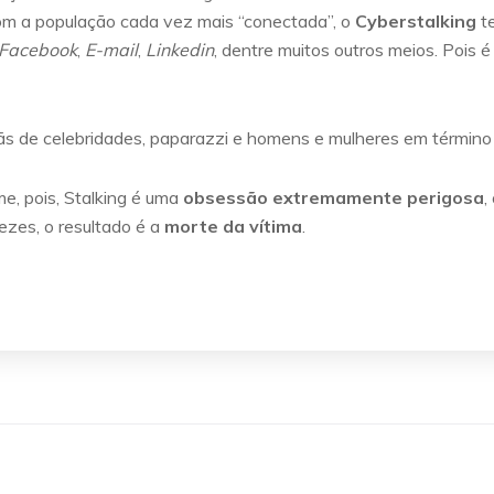
com a população cada vez mais “conectada”, o
Cyberstalking
te
Facebook
,
E-mail
,
Linkedin
, dentre muitos outros meios. Pois é
ãs de celebridades, paparazzi e homens e mulheres em término
e, pois, Stalking é uma
obsessão extremamente perigosa
,
ezes, o resultado é a
morte da vítima
.