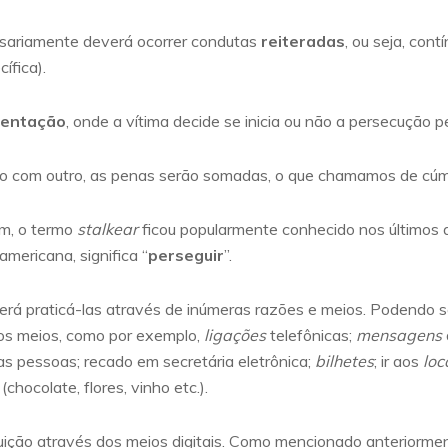
ssariamente deverá ocorrer condutas
reiteradas
, ou seja, con
ífica).
sentação
, onde a vítima decide se inicia ou não a persecução p
o com outro, as penas serão somadas, o que chamamos de cúmul
ém, o termo
stalkear
ficou popularmente conhecido nos últimos 
 americana, significa “
perseguir
”.
derá praticá-las através de inúmeras razões e meios. Podendo 
sos meios, como por exemplo,
ligações
telefônicas;
mensagens
as pessoas; recado em secretária eletrônica;
bilhetes
; ir aos
loc
(chocolate, flores, vinho etc.).
guição através dos meios digitais. Como mencionado anteriorme