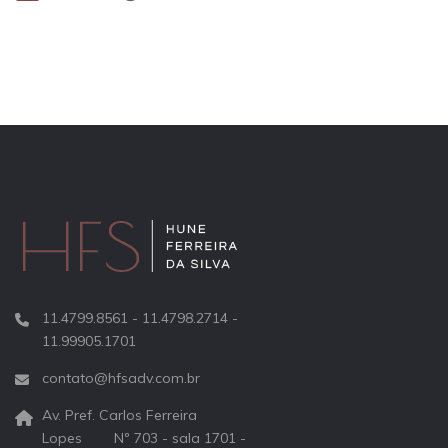
11.4799.8561 - 11.4798.2714 -
11.99905.1701
contato@hfsadv.com.br
Av. Pref. Carlos Ferreira
Lopes Nº 703 - sala 1701 -