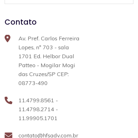
Contato
Av. Pref. Carlos Ferreira
Lopes, nº 703 - sala
1701 Ed. Helbor Dual
Patteo - Mogilar Mogi
das Cruzes/SP CEP:
08773-490
11.4799.8561 -
11.4798.2714 -
11.99905.1701
contato@hfsadv.com.br